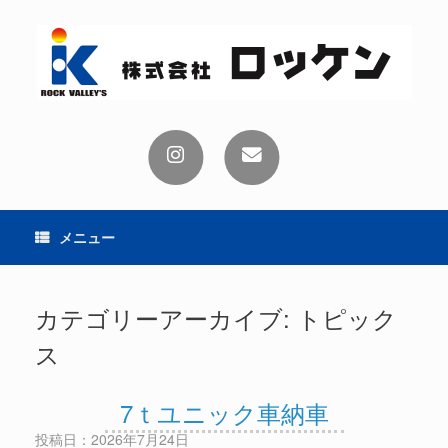
コ
ン
テ
ン
ツ
へ
ス
キ
ッ
プ
メニュー
カテゴリーアーカイブ:
トピック
ス
7ｔユニック車納車
投稿日：2026年7月24日